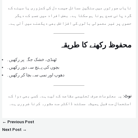
نایاب صورتوں میں سنگین مسائل جیسے دل کی کمزوری یا سینے کے
گرد پانی جمع ہونا ہو سکتا ہے۔ بعض افراد میں جسم کے دیگر
حصوں پر غیر معمولی بالوں کی افزائش بھی دیکھنے میں آتی ہے۔
محفوظ رکھنے کا طریقہ
ٹھنڈی، خشک جگہ پر رکھیں۔
بچوں کی پہنچ سے دور رکھیں۔
دھوپ اور نمی سے بچا کر رکھیں۔
نوٹ:
یہ معلومات صرف تعلیمی مقاصد کے لیے ہے۔ کسی بھی دوا کے
استعمال سے قبل ہمیشہ مستند ڈاکٹر سے مشورہ کرنا ضروری ہے۔
←
Previous Post
Next Post
→