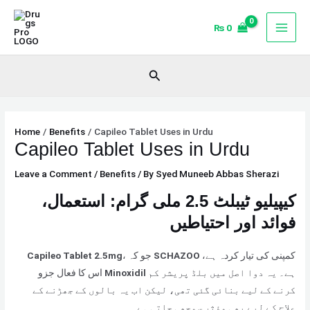
Skip
Type
Name*
Email*
Website
to
here..
₨
0
content
Search
Home
Benefits
Capileo Tablet Uses in Urdu
Capileo Tablet Uses in Urdu
Leave a Comment
/
Benefits
/ By
Syed Muneeb Abbas Sherazi
کیپیلیو ٹیبلٹ 2.5 ملی گرام: استعمال،
فوائد اور احتیاطیں
کمپنی کی تیار کردہ ہے،
SCHAZOO
، جو کہ
Capileo Tablet 2.5mg
ہے۔ یہ دوا اصل میں بلڈ پریشر کم
Minoxidil
اس کا فعال جزو
کرنے کے لیے بنائی گئی تھی، لیکن اب یہ بالوں کے جھڑنے کے
علاج کے لیے بھی مؤثر سمجھی جاتی ہے۔