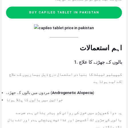
BUY CAPILEO TABLET IN PAKISTAN
اہم استعمالات
بالوں کے جھڑنے کا علاج
1.
کیپیلیو ٹیبلٹ کا بنیادی استعمال درج ذیل بیماریوں کے علاج
کے لیے ہوتا ہے:
)
Androgenetic Alopecia
مردوں میں بالوں کے جھڑنے (
خواتین میں بالوں کا پتلا ہونا
یہ دوا کھوپڑی میں خون کی روانی کو بہتر بناتی ہے، جس سے
بالوں کی جڑوں تک آکسیجن اور غذائیت پہنچتی ہے، اور نئے بال
اگنے لگتے ہیں۔