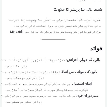
شدید ہائی بلڈ پریشر کا علاج
2.
اگرچہ اب یہ کم استعمال ہوتی ہے، مگر بعض پیچیدہ یا دیرینہ
ہائی بلڈ پریشر کے کیسز میں یہ دوا استعمال کی جاتی ہے۔
Minoxidil خون کی شریانوں کو پھیلا کر بلڈ پریشر کم کرتا ہے۔
فوائد
بالوں کی دوبارہ افزائش
: جھڑتے ہوئے یا کمزور بالوں کی جگہ نئے
بال اگتے ہیں۔
بالوں کی موٹائی میں اضافہ
: باقاعدگی سے استعمال سے بال گھنے
اور بھرپور ہو سکتے ہیں۔
آسان استعمال
: چونکہ یہ گولی کی صورت میں ہے، اس لیے کچھ
لوگوں کے لیے ٹاپیکل سپرے یا لوشن سے زیادہ آسان ہے۔
بہتر دوران خون
: سر کے علاوہ جسم کے دوسرے حصوں میں بھی خون کی
روانی بہتر ہو سکتی ہے۔