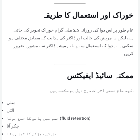
خوراک اور استعمال کا طریقہ
عام طور پر اس دوا کی روزانہ 2.5 ملی گرام خوراک تجویز کی جاتی
ہے، لیکن یہ مریض کی حالت اور ڈاکٹر کی ہدایت کے مطابق مختلف ہو
سکتی ہے۔ دوا کے استعمال سے پہلے ہمیشہ ڈاکٹر سے مشورہ ضرور
کریں۔
ممکنہ سائیڈ ایفیکٹس
کچھ عام ضمنی اثرات درج ذیل ہو سکتے ہیں:
متلی
الٹی
جسم میں پانی کا جمع ہونا (fluid retention)
چکر آنا
دل کی دھڑکن کا تیز ہونا